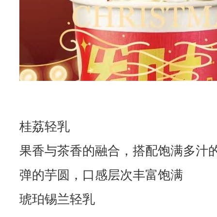
桂荔轻乳
果香与茶香的融合，搭配饱满多汁
弹的芋圆，口感层次丰富饱满
琥珀锡兰轻乳