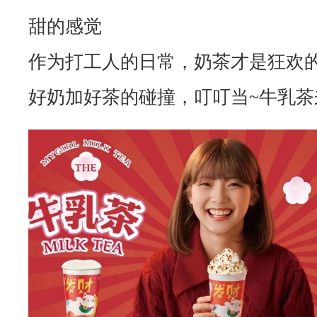
甜的感觉
作为打工人的日常，奶茶才是狂欢
好奶加好茶的碰撞，叮叮当~牛乳茶