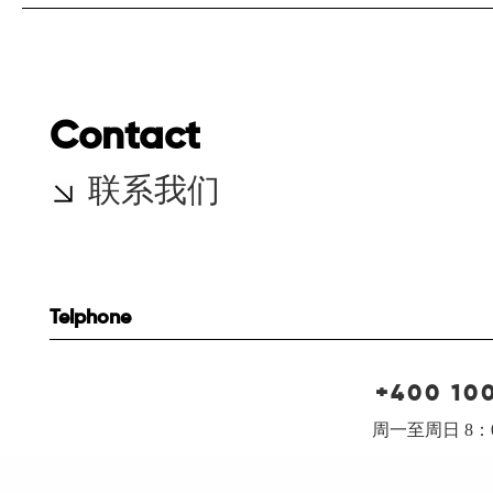
Contact
联系我们
Telphone
+400 10
周一至周日 8：0