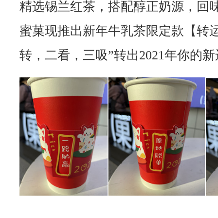
精选锡兰红茶，搭配醇正奶源，回
蜜菓现推出新年牛乳茶限定款【转运
转，二看，三吸”转出2021年你的