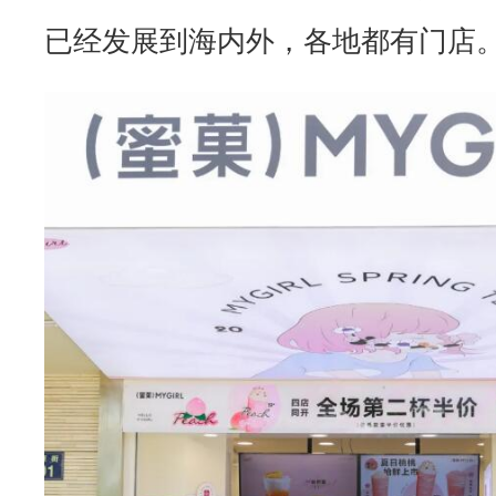
已经发展到海内外，各地都有门店