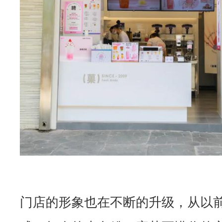
门店的形象也在不断的升级，从以