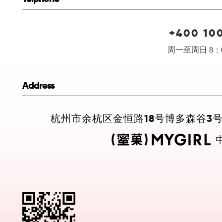
+400 10
周一至周日 8：0
Address
杭州市余杭区金恒路18号博多森谷3号