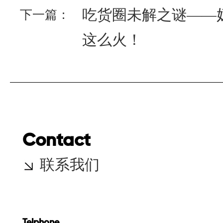
吃货圈未解之谜——
下一篇：
这么火！
Contact
联系我们
Telphone